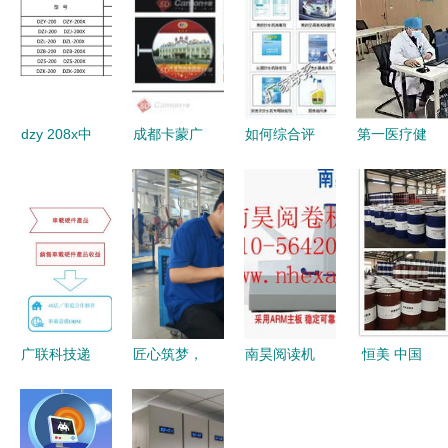
dzy 208x中
成都卡蒙广
如何综合评
第一医疗健
间继电器产
告 多维技
估工业设备
康服务集团
品图片及生
术服务与立
采购 价
中医适宜技
产厂家信息
体视觉研发
格、厂家、
术精品课程
——上海上
专家
图片与技术
正式上线，
继科技
服务的全方
以技术服务
位考量
引领健康新
风尚
广联科技递
匠心筑梦，
南昊阅读机
恒美 中国
表港交所
质量先行
专业技术引
石化三十载
技术服务主
——记三河
领销量，一
品牌磨砺，
业凸显，行
市一位荣获
站式解决考
迎新时代而