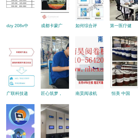
dzy 208x中
成都卡蒙广
如何综合评
第一医疗健
间继电器产
告 多维技
估工业设备
康服务集团
品图片及生
术服务与立
采购 价
中医适宜技
产厂家信息
体视觉研发
格、厂家、
术精品课程
——上海上
专家
图片与技术
正式上线，
继科技
服务的全方
以技术服务
位考量
引领健康新
风尚
广联科技递
匠心筑梦，
南昊阅读机
恒美 中国
表港交所
质量先行
专业技术引
石化三十载
技术服务主
——记三河
领销量，一
品牌磨砺，
业凸显，行
市一位荣获
站式解决考
迎新时代而
业高度分散
2020年河
试全流程需
今迈步从头